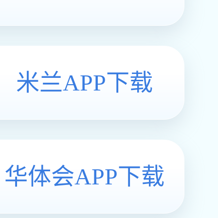
米兰APP下载
华体会APP下载