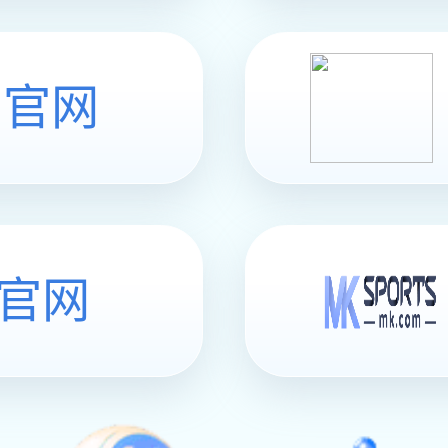
 官网
 官网