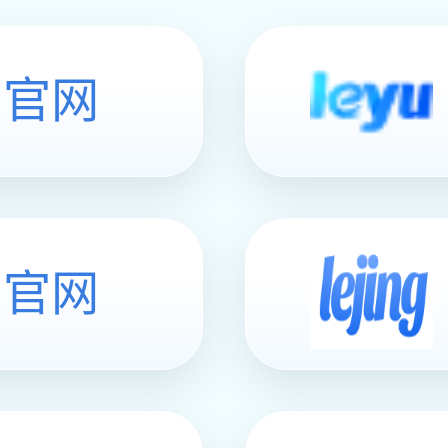
 官网
 官网