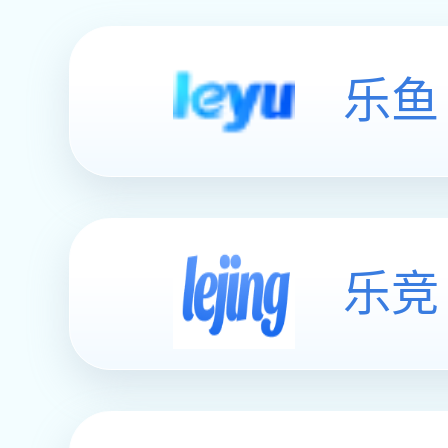
乐鱼
乐竞