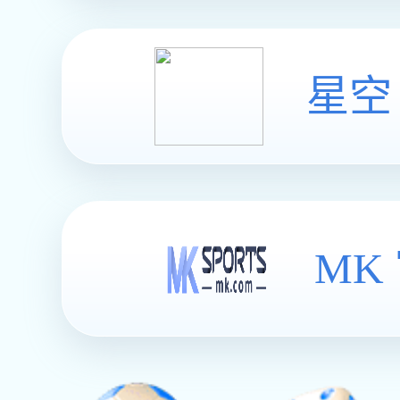
星空
MK