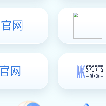
 官网
 官网