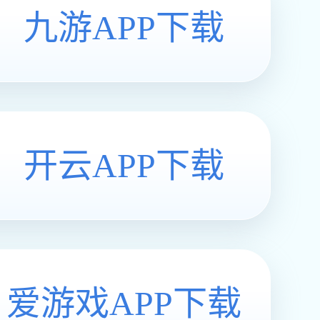
九游APP下载
开云APP下载
爱游戏APP下载