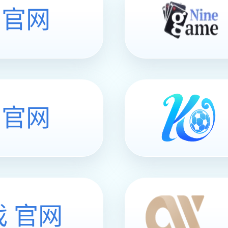
 官网
 官网
 官网