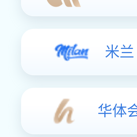
米兰
华体会