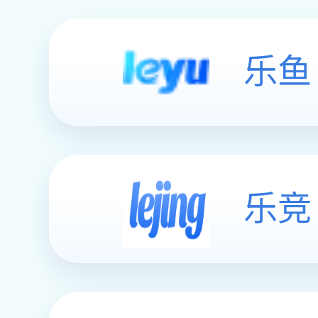
乐鱼
乐竞