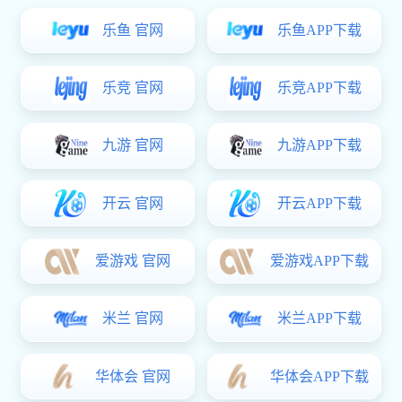
乐鱼 官网
乐鱼APP下载
乐竞 官网
乐竞APP下载
九游 官网
九游APP下载
开云 官网
开云APP下载
爱游戏 官网
爱游戏APP下载
米兰 官网
米兰APP下载
华体会 官网
华体会APP下载