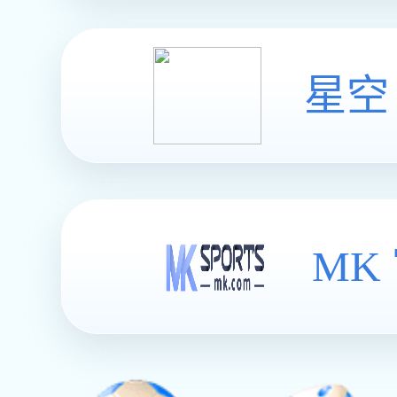
星空
MK