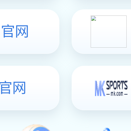
 官网
 官网