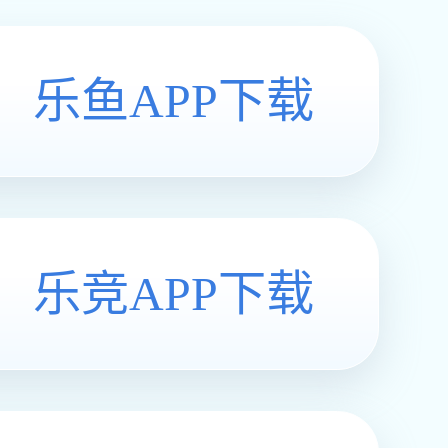
乐鱼APP下载
乐竞APP下载