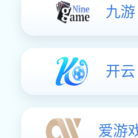
九游
开云
爱游戏