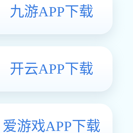
九游APP下载
开云APP下载
爱游戏APP下载