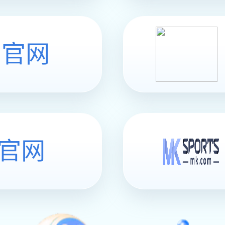
 官网
 官网