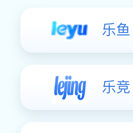
乐鱼
乐竞