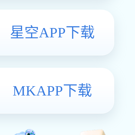
星空APP下载
MKAPP下载