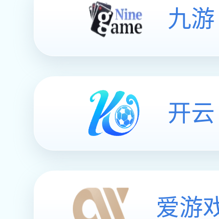
九游
开云
爱游戏