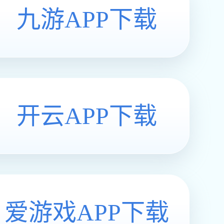
九游APP下载
开云APP下载
爱游戏APP下载