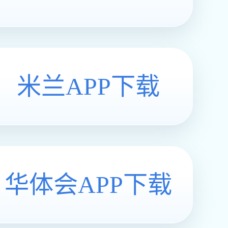
米兰APP下载
华体会APP下载